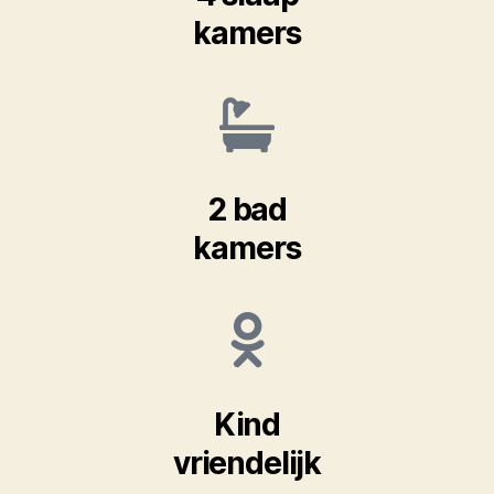
kamers
2 bad
kamers
Kind
vriendelijk